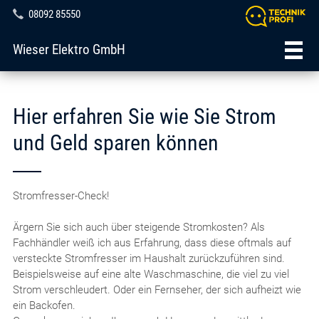
08092 85550
Wieser Elektro GmbH
Hier erfahren Sie wie Sie Strom
und Geld sparen können
Stromfresser-Check!
Ärgern Sie sich auch über steigende Stromkosten? Als
Fachhändler weiß ich aus Erfahrung, dass diese oftmals auf
versteckte Stromfresser im Haushalt zurückzuführen sind.
Beispielsweise auf eine alte Waschmaschine, die viel zu viel
Strom verschleudert. Oder ein Fernseher, der sich aufheizt wie
ein Backofen.