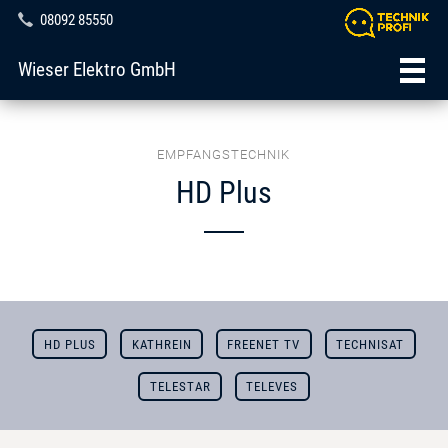
08092 85550
Wieser Elektro GmbH
EMPFANGSTECHNIK
HD Plus
HD PLUS
KATHREIN
FREENET TV
TECHNISAT
TELESTAR
TELEVES