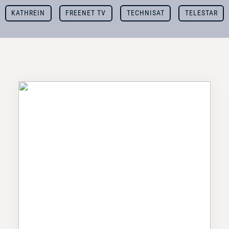
KATHREIN
FREENET TV
TECHNISAT
TELESTAR