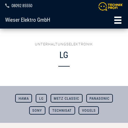
08092 85550
Wieser Elektro GmbH
UNTERHALTUNGSELEKTRONIK
LG
HAMA
LG
METZ CLASSIC
PANASONIC
SONY
TECHNISAT
VOGELS