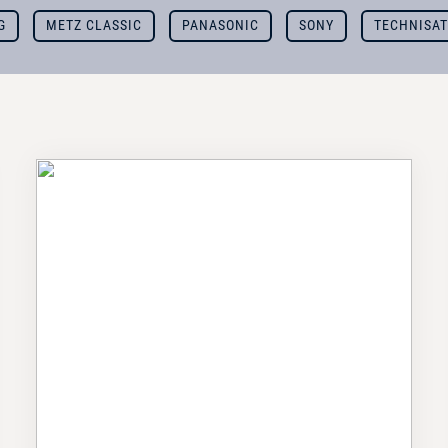
G
METZ CLASSIC
PANASONIC
SONY
TECHNISA