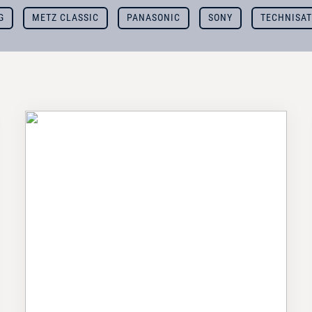
G
METZ CLASSIC
PANASONIC
SONY
TECHNISA