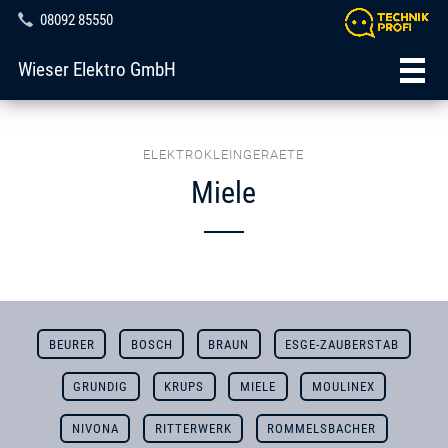
08092 85550
Wieser Elektro GmbH
ELEKTROKLEINGERAETE
Miele
BEURER
BOSCH
BRAUN
ESGE-ZAUBERSTAB
GRUNDIG
KRUPS
MIELE
MOULINEX
NIVONA
RITTERWERK
ROMMELSBACHER