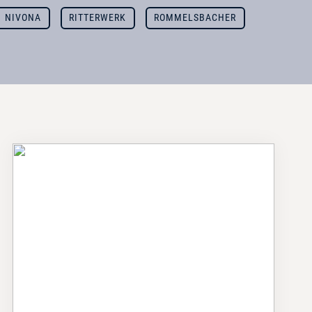
NIVONA
RITTERWERK
ROMMELSBACHER