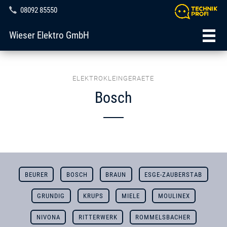
08092 85550
Wieser Elektro GmbH
ELEKTROKLEINGERAETE
Bosch
BEURER
BOSCH
BRAUN
ESGE-ZAUBERSTAB
GRUNDIG
KRUPS
MIELE
MOULINEX
NIVONA
RITTERWERK
ROMMELSBACHER